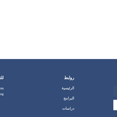
روابط
للت
الرئيسية
com
org
البرامج
دراسات