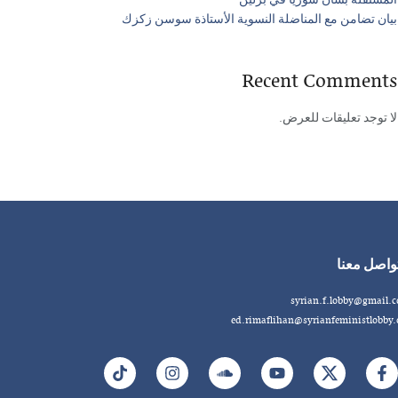
المستقلة بشأن سوريا في برلين
بيان تضامن مع المناضلة النسوية الأستاذة سوسن زكزك
Recent Comments
لا توجد تعليقات للعرض.
واصل معنا
syrian.f.lobby@gmail.
ed.rimaflihan@syrianfeministlobby.