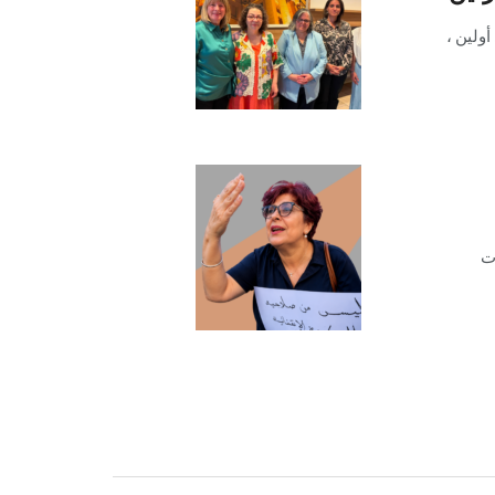
ولين ،
ت