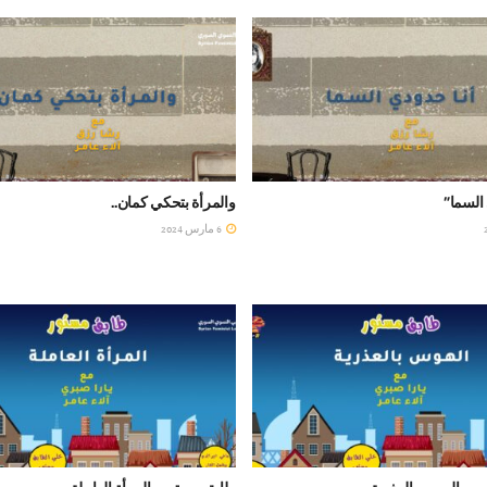
السما”
والمرأة بتحكي كمان..
6 مارس 2024