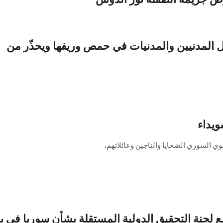
ل المدنيين والمدنيات في حمص وريفها ويحذّر من
 عن اللوبي النسوي الس
 جريمة الطفلة نور ا
ويداء
وي السوري الضحايا والناجين وعائلاتهم،
ع لجنة التحقيق الدولية المستقلة بشأن سوريا في ب