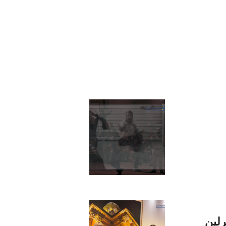
وري
لدوس
رلين