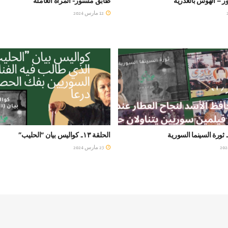
 – الهوس بالعذرية
طابق مستور- المرأة العاملة
12 مارس 2024
الحلقة ١٣.. كواليس بيان “الحليب”
23 مارس 2024