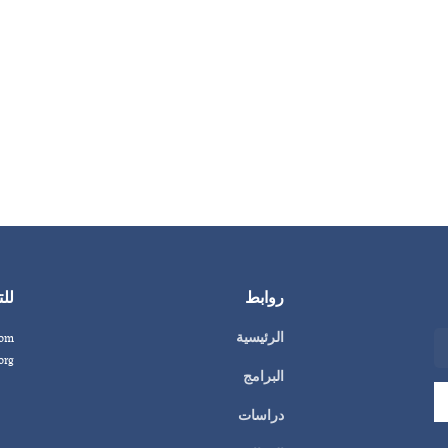
روابط
للت
الرئيسية
com
org
البرامج
دراسات