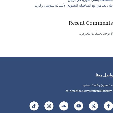
المستقلة بشأن سوريا في برلين
بيان تضامن مع المناضلة النسوية الأستاذة سوسن زكزك
Recent Comments
لا توجد تعليقات للعرض.
واصل معنا
syrian.f.lobby@gmail.
ed.rimaflihan@syrianfeministlobby.