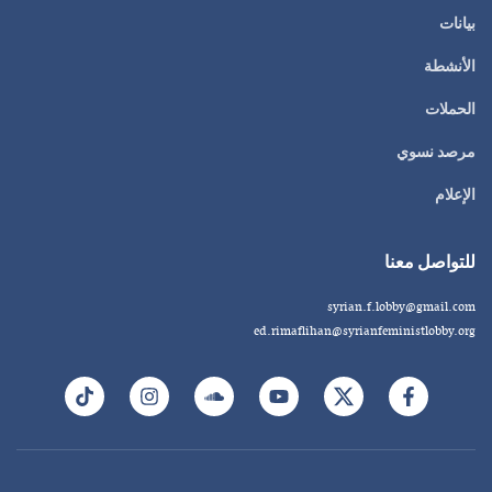
بيانات
الأنشطة
الحملات
مرصد نسوي
الإعلام
للتواصل معنا
syrian.f.lobby@gmail.com
ed.rimaflihan@syrianfeministlobby.org