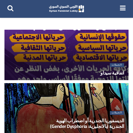
الحملات
اتفاقية سيداو
4 يناير 2024
الحملات
الديسفوريا الجندرية أو اضطراب الهوية
الجندرية (بالانجليزية: Gender Dysphoria)