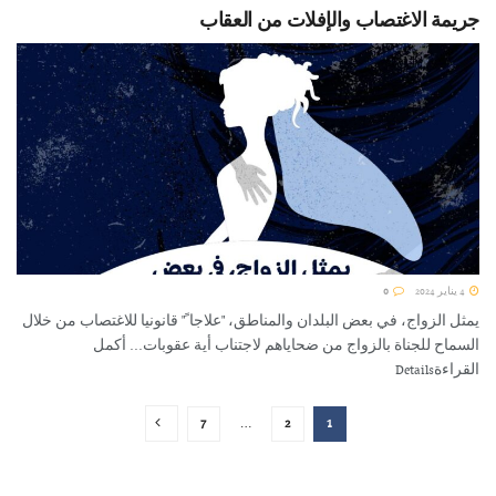
جريمة الاغتصاب والإفلات من العقاب
4 يناير 2024
0
يمثل الزواج، في بعض البلدان والمناطق، "علاجا ً" قانونيا للاغتصاب من خلال
السماح للجناة بالزواج من ضحاياهم لاجتناب أية عقوبات... أكمل
القراءةDetails
7
…
2
1