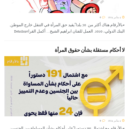
4 يناير 2024
0
#بالأرقام هناك أكثر من 30 بلدا ًيقيد حق المرأة في التنقل خارج الموطن.
البنك الدولي، 2020. العمل للفنان ابراهيم الشيخ... أكمل القراءةDetails
لا أحكام مستقلة بشأن حقوق المرأة
4 يناير 2024
0
#بالأرقام مع اشتمال 191 دستورا ًعلى أحكام بشأن المساواة بين الجنسين