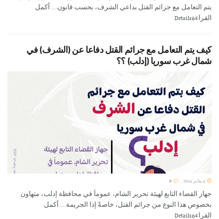
يتم التعامل مع جرائم القتل بداعي الشرف، بحسب قانون... أكمل
القراءةDetails
كيف يتم التعامل مع جرائم القتل دفاعا عن (الشرف) في
شمال غرب سوريا (إدلب) ؟؟
4 يناير 2024
0
جهاز القضاء التابع لهيئة تحرير الشام، عموماَ في محافظة إدلب، متهاون
بخصوص هذا النوع من جرائم القتل، خاصةً إذا الجريمة... أكمل
القراءةDetails