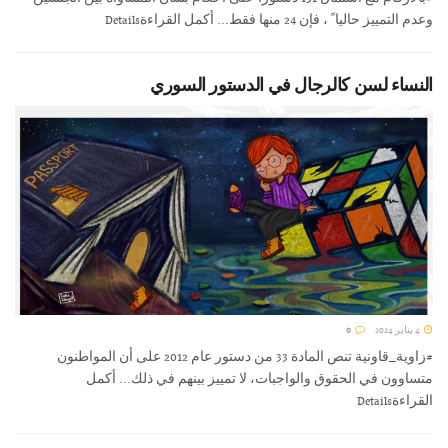
وعدم التمييز حاليا ً ، فإن 24 منها فقط... أكمل القراءةDetails
النساء لسن كالرجال في الدستور السوري
4 يناير 2024
0
#زاوية_قاونية تنص المادة 33 من دستور عام 2012 على أن المواطنون
متساوون في الحقوق والواجبات، لا تمييز بينهم في ذلك... أكمل
القراءةDetails