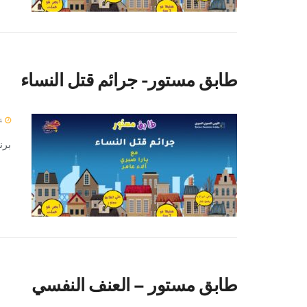
طابق مستور- جرائم قتل النساء
4 يناير 2024
برن
طابق مستور – العنف النفسي