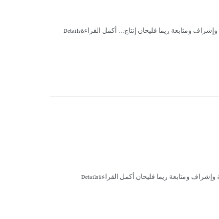
راف ومتابعة ريما فليحان إنتاج... أكمل القراءةDetails
إشراف ومتابعة ريما فليحان أكمل القراءةDetails