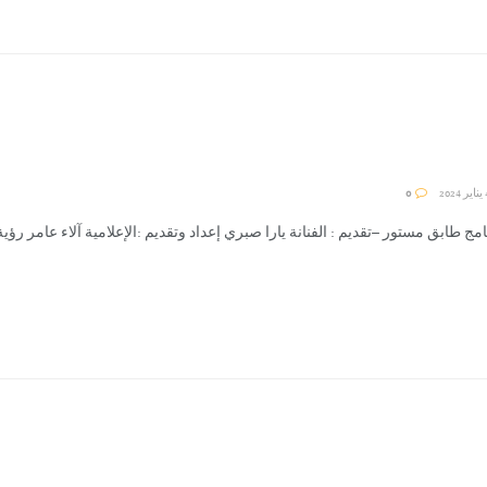
0
امج طابق مستور –تقديم : الفنانة يارا صبري إعداد وتقديم :الإعلامية آلاء عامر رؤية وإ