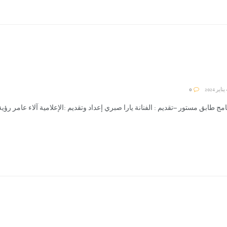
0
امج طابق مستور –تقديم : الفنانة يارا صبري إعداد وتقديم :الإعلامية آلاء عامر رؤية و