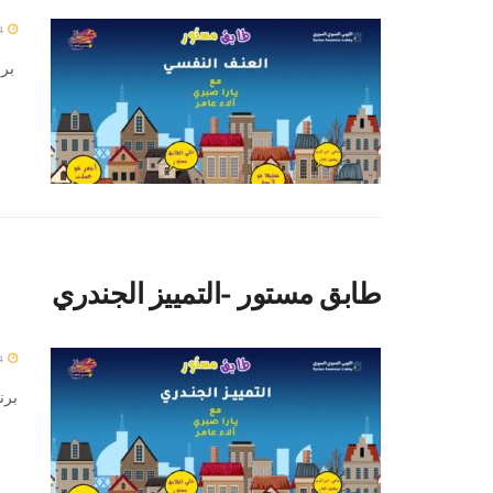
4 يناير 2024
برن
طابق مستور -التمييز الجندري
4 يناير 2024
برن