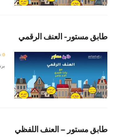
طابق مستور- العنف الرقمي
4 يناير 2024
برن
طابق مستور – العنف اللفظي