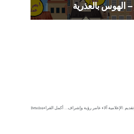
 الهوس بالعذرية
م :الإعلامية آلاء عامر رؤية وإشراف... أكمل القراءةDetails