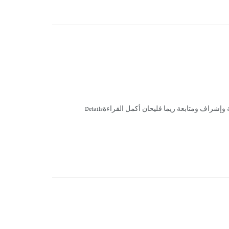
إشراف ومتابعة ريما فليحان أكمل القراءةDetails