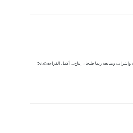
شراف ومتابعة ريما فليحان إنتاج... أكمل القراءةDetails