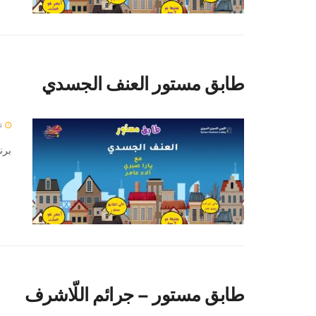
طابق مستور العنف الجسدي
4 يناير 2024
برن
طابق مستور – جرائم اللّاشرف