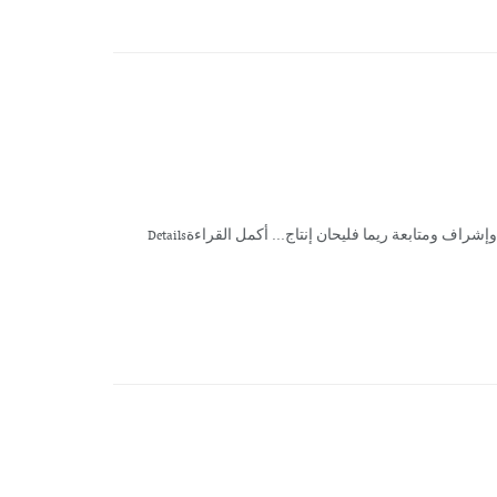
اف ومتابعة ريما فليحان إنتاج... أكمل القراءةDetails