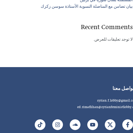
المستقلة بشأن سوريا في برلين
بيان تضامن مع المناضلة النسوية الأستاذة سوسن زكزك
Recent Comments
لا توجد تعليقات للعرض.
واصل معنا
syrian.f.lobby@gmail.
ed.rimaflihan@syrianfeministlobby.