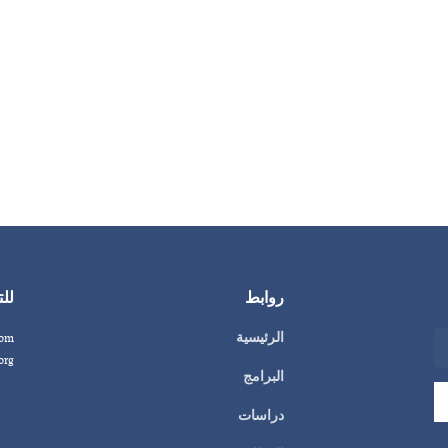
روابط
للت
الرئيسية
com
org
البرامج
دراسات