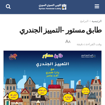
الرئيسية
البرامج
طابق مستور -التمييز الجندري
A
A
وقت القراءة:1 دقيقة