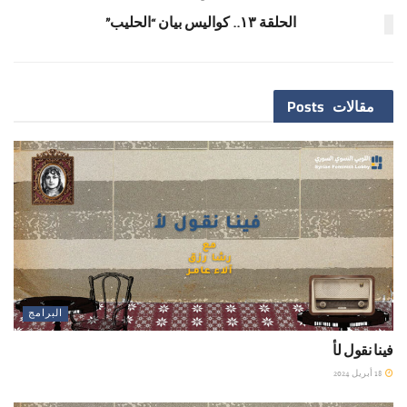
الحلقة ١٣.. كواليس بيان “الحليب”
مقالات
Posts
البرامج
فينا نقول لأ
18 أبريل 2024