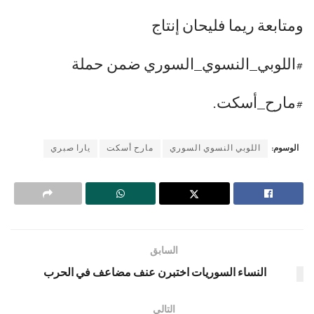
ومتابعة ريما فليحان إنتاج
#اللوبي_النسوي_السوري ضمن حملة
#مارح_أسكت.
الوسوم:
اللوبي النسوي السوري
مارح أسكت
يارا صبري
السابق
النساء السوريات اختبرن عنف مضاعف في الحرب
التالي