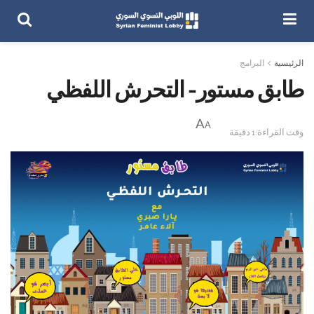
الرئيسية
البرامج
طابق مستور- التحرش اللفظي
A
A
وقت القراءة:1 دقيقة