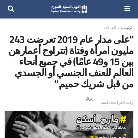
الرئيسية
الحملات
“على مدار عام 2019 تعرضت 243
مليون امرأة وفتاة (تتراوح أعمارهن
بين 15 و49 عامًا) في جميع أنحاء
العالم للعنف الجنسي أو الجسدي
من قبل شريك حميم.”
A
A
وقت القراءة:1 دقيقة