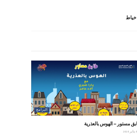
 خياط
البرامج
ق مستور – الهوس بالعذرية