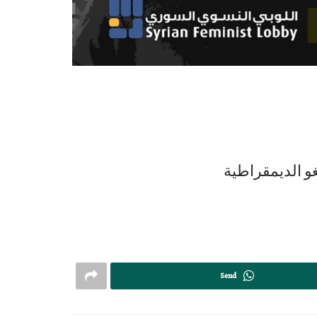
غو الديمقراطية
Send