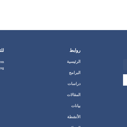
روابط
للت
الرئيسية
com
org
البرامج
دراسات
المقالات
بيانات
الأنشطة