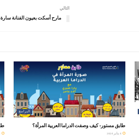
التالي
مارح أسكت بعيون الفنانة سارة
البرامج
طابق مستور- كيف وصفت الدراما العربية المرأة؟
طاب
4 يناير 2024
4 يناير 2024