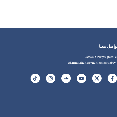
واصل معنا
syrian.f.lobby@gmail.
ed.rimaflihan@syrianfeministlobby.