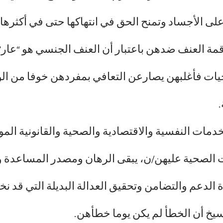
على الأجساد وتمنح الحق في انتهاكها حتى في أكثرها
ة العنف ضدهن باعتبار أن العنف الجنسي هو “عار” 
جيات فأغلبهن يصارعن التعافي بمفردهن خوفا من الو
مات النفسية والاقتصادية والصحية والقانونية المو
ت الصحية عليهن/ن، يبقى الرهان ومصدر المساعدة وال
لدعم والتضامن وتحقيق العدالة البديلة التي قد ن
يخ أن الخطأ لم يكن يوما خطأهن.