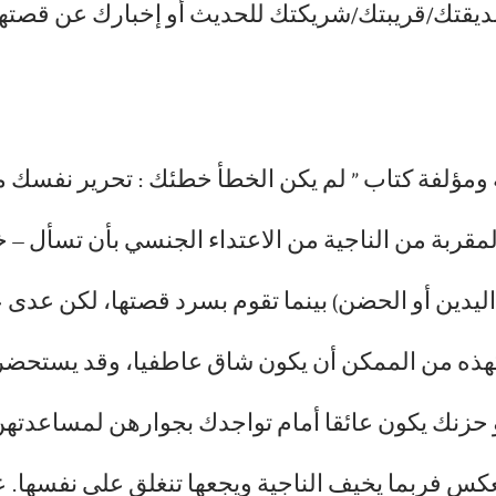
صديقتك/قريبتك/شريكتك للحديث أو إخبارك عن قصتها
ومؤلفة كتاب ” لم يكن الخطأ خطئك : تحرير نفسك 
لمقربة من الناجية من الاعتداء الجنسي بأن تسأل –
ليدين أو الحضن) بينما تقوم بسرد قصتها، لكن عد
هذه من الممكن أن يكون شاق عاطفيا، وقد يستحضر
 حزنك يكون عائقا أمام تواجدك بجوارهن لمساعدتهن
كس فربما يخيف الناجية ويجعها تنغلق على نفسها. ع