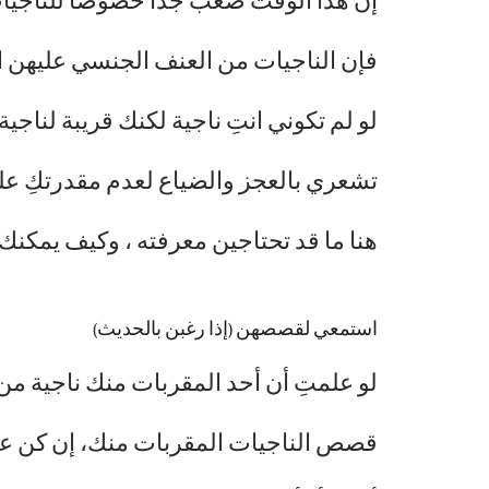
إن هذا الوقت صعب جدا خصوصا للناجيات 
فإن الناجيات من العنف الجنسي عليهن ا
لو لم تكوني انتِ ناجية لكنك قريبة لناجي
تشعري بالعجز والضياع لعدم مقدرتكِ عل
هنا ما قد تحتاجين معرفته ، وكيف يمكنك 
استمعي لقصصهن (إذا رغبن بالحديث)
لو علمتِ أن أحد المقربات منك ناجية من
قصص الناجيات المقربات منك، إن كن على