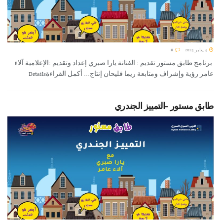
4 يناير 2024
0
برنامج طابق مستور تقديم : الفنانة يارا صبري إعداد وتقديم :الإعلامية آلاء
عامر رؤية وإشراف ومتابعة ريما فليحان إنتاج... أكمل القراءةDetails
طابق مستور -التمييز الجندري