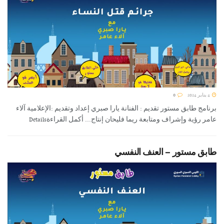
4 يناير 2024
0
برنامج طابق مستور تقديم : الفنانة يارا صبري إعداد وتقديم :الإعلامية آلاء
عامر رؤية وإشراف ومتابعة ريما فليحان إنتاج... أكمل القراءةDetails
طابق مستور – العنف النفسي