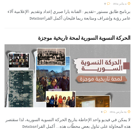
4 يناير 2024
0
برنامج طابق مستور –تقديم : الفنانة يارا صبري إعداد وتقديم :الإعلامية آلاء
عامر رؤية وإشراف ومتابعة ريما فليحان أكمل القراءةDetails
الحركة النسوية السورية لمحة تاريخية موجزة
24 مارس 2024
0
لا يمكن في فيديو واحد الإحاطة بتاريخ الحركة النسوية السورية، لذا سقتصر
هذه المحاولة على تناول بعض محطّات هذه... أكمل القراءةDetails