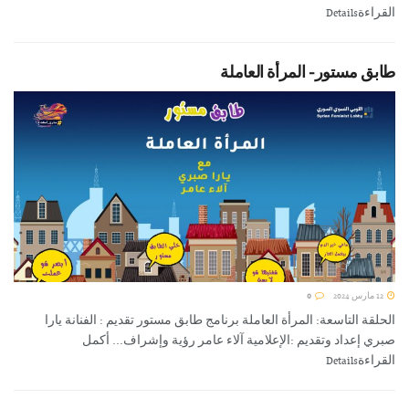
القراءةDetails
طابق مستور- المرأة العاملة
12 مارس 2024
0
الحلقة التاسعة: المرأة العاملة برنامج طابق مستور تقديم : الفنانة يارا
صبري إعداد وتقديم :الإعلامية آلاء عامر رؤية وإشراف... أكمل
القراءةDetails