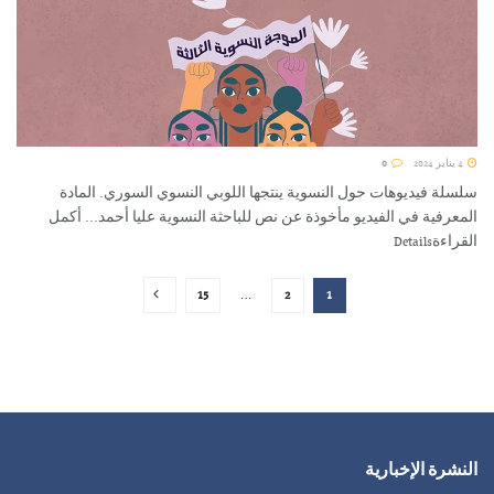
4 يناير 2024
0
سلسلة فيديوهات حول النسوية ينتجها اللوبي النسوي السوري. المادة
المعرفية في الفيديو مأخوذة عن نص للباحثة النسوية عليا أحمد... أكمل
القراءةDetails
15
…
2
1
النشرة الإخبارية