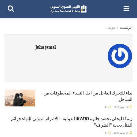
الرئيسية
مؤلف
Julia jamal
نداء للتحرك العاجل من اجل النساء المخطوفات من
الساحل
29 يونيو 2025
0
ريما فليحان تحصد جائزة IKWRO الدولية – الالتزام الدولي لإنهاء جرائم
القتل بحجة “الشرف”
29 يونيو 2025
0