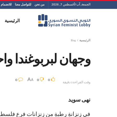
الجمعة, آب/أغسطس 7, 2026
من نحن
للتواصل معنا
للانضمام إ
الرئيسية
الرئيسية
Blog
وجهان لبربوغندا و
0
0
0
A
A
وقت القراءة:2 دقيقة
نهى سويد
في زنزانةٍ رطبةٍ من زنزانات فرع فلسطي