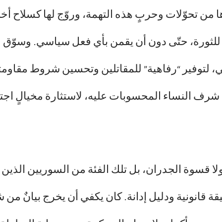
م الأسد بعد ثورة 2011 وما تلاها من تحوّلات وحربٍ هذه التهمة، وروّج ل
ة للثورة، حتّى دون أن يقمن بأي فعل سياسي. وسوّق ف
، لتوفير “رفاهية” للمقاتلين وتحسين شروط مقاومت
نتهاك شرف النساء المحسوبات عليه، لاستثارة مخيال
ن ولا قسوة الجدران، بل تلك الفئة من السوريين الذين 
قة قانونية ودليل إدانة. كان يكفي أن يخرج بيانٌ من 