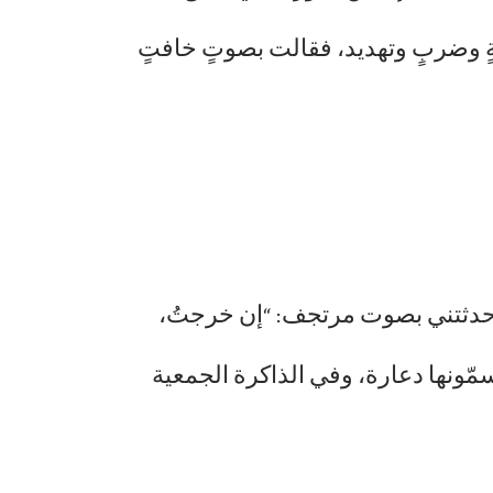
نةٍ وضربٍ وتهديد، فقالت بصوتٍ خافتٍ
اح. حدثتني بصوت مرتجف: “إن خرجتُ،
ّونها دعارة، وفي الذاكرة الجمعية