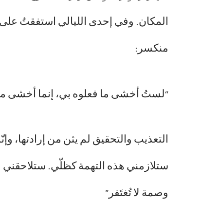
المكان. وفي إحدى الليالي استفقتُ على نح
منكسر:
“لستُ أخشى ما فعلوه بي، إنما أخشى ما
التعذيب والتحقيق لم يثن من إرادتها، وإن
ستلازمني هذه التهمة كظلّي. ستلاحقني ف
وصمة لا تُغتَفر”