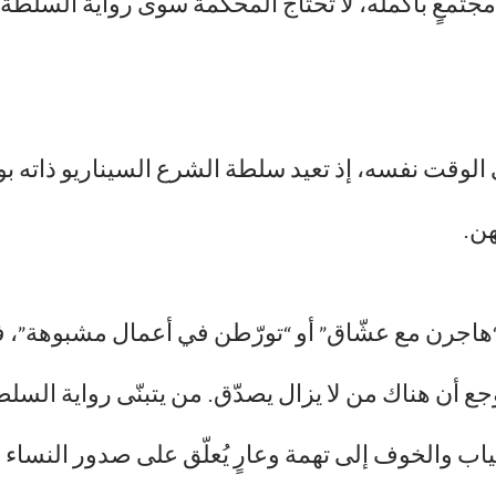
جتمعٍ بأكمله، لا تحتاج المحكمة سوى رواية السلطة 
الوقت نفسه، إذ تعيد سلطة الشرع السيناريو ذاته بوج
ن.
هاجرن مع عشّاق” أو “تورّطن في أعمال مشبوهة”، ف
جع أن هناك من لا يزال يصدّق. من يتبنّى رواية السل
ياب والخوف إلى تهمة وعارٍ يُعلّق على صدور النساء