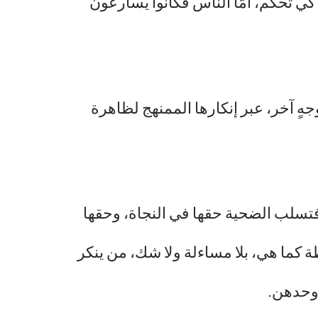
كي تحكم، أمّا الناس فكانوا يسارعون
هٍ آخر، عبر إنكارها الممنهج لظاهرة
تسلب الضحية حقها في النجاة، وحقها
طة كما هي، بلا مساءلة ولا شك، من ينكر
 وحدهن.