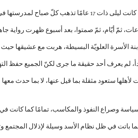
على الضفّة الأخرى في الساحل السوري كانت ليلى ذات 17 عامًا
ت، ثمّ أيّام، ثمّ صمتوا، بعد أسبوع ظهرت رواية ج
 ابنة الأسرة العلويّة البسيطة، هربت مع عشيقها حيث
بدأ، لم يعرف أحد حقيقة ما جرى لكنّ الجميع حفظ ال
هلها ستعود مثقلة بما قيل عنها، لا بما حدث معها ف
ياسة وصراع النفوذ والمكاسب، تمامًا كما كانت في 
وكما باتت في ظل نظام الأسد وسيلة لإذلال المجتمع 