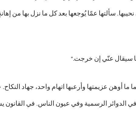
يبها. سألتها عمّا يُوجعها بعد كل ما نزل بها من إها
 سيقال عنّي إن خرجت.”
ّما ما أوهن عزيمتها وأرعبها اتهام واحد، جهاد النك
ي الدوائر الرسمية وفي عيون الناس. في القانون يسم