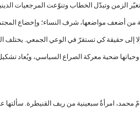
غيّر الزمن وتبدّل الخطاب وتنوّعت المرجعيات الديني
لفة من أضعف مواضعها، شرف النساء؛ وإخضاع المجتم
ل ولا إلى حقيقة كي تستقرّ في الوعي الجمعي. يختلف
ا وحياتها ضحية معركة الصراع السياسي، ويُعاد تشك
 محمد، امرأةٌ سبعينية من ريف القنيطرة. سألتها عن