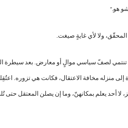
شو هو.”
المحقّق، ولا لأي غايةٍ صيغت.
 تنتمي لصفّ سياسي موالٍ أو معارض. بعد سيطرة ال
لى منزله مخافة الاعتقال، فكانت هي تزوره. اعتُقِلت
لا أحد يعلم بمكانهنّ، وما إن يصلن المعتقل حتى تُل