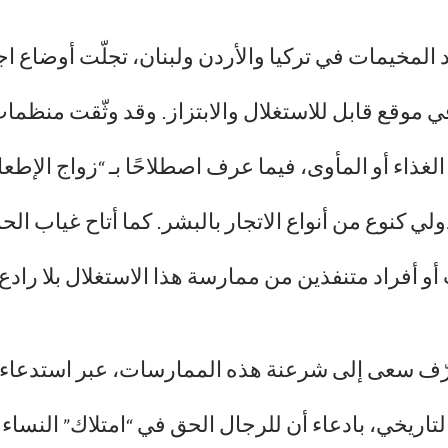
المخيمات في تركيا والأردن ولبنان، تجلّت أوضاع اج
وقع قابل للاستغلال والابتزاز. وقد وثّقت منظمات 
لغذاء أو المأوى، فيما عرف اصطلاحًا بـ “زواج الإطع
ولي كنوع من أنواع الاتجار بالبشر. كما أتاح غياب ا
و أفراد متنفذين من ممارسة هذا الاستغلال بلا رادع.
ف سعى إلى شرعنة هذه الممارسات، عبر استدعاء ان
اريخي، بادعاء أن للرجال الحق في “امتلاك” النساء ا