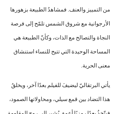
من التمييز والعنف. فمشاهدُ الطبيعة بزهورها
الأرجوانية مع شروق الشمس تلمّح إلى فرصة
النجاة والتصالح مع الذات، وكأنّ الطبيعة هي
المساحة الوحيدة التي تتيح للنساء استنشاق
معنى الحرية.
يأتي البرتقاليّ ليضيفَ للفيلم بعدًا آخر، ويخلقُ
هذا التضاد بين قمع سيلي، ومحاولاتها الصمود،
فيتّخذُ بعدًا رمزيًا أعمق يُشير إلى روح المقاومة