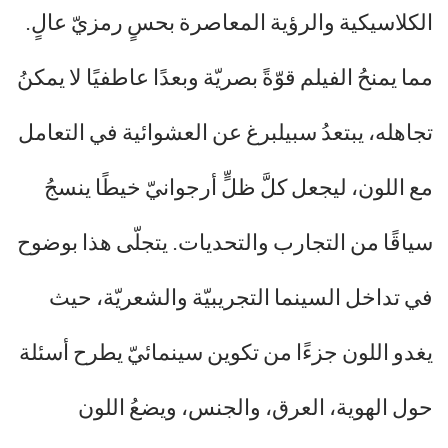
الكلاسيكية والرؤية المعاصرة بحسٍ رمزيّ عالٍ.
مما يمنحُ الفيلم قوّةً بصريّة وبعدًا عاطفيًا لا يمكنُ
تجاهله، يبتعدُ سبيلبرغ عن العشوائية في التعامل
مع اللون، ليجعل كلَّ ظلٍّ أرجوانيّ خيطًا ينسجُ
سياقًا من التجارب والتحديات. يتجلّى هذا بوضوح
في تداخل السينما التجريبيّة والشعريّة، حيث
يغدو اللون جزءًا من تكوين سينمائيّ يطرح أسئلة
حول الهوية، العرق، والجنس، ويضعُ اللون