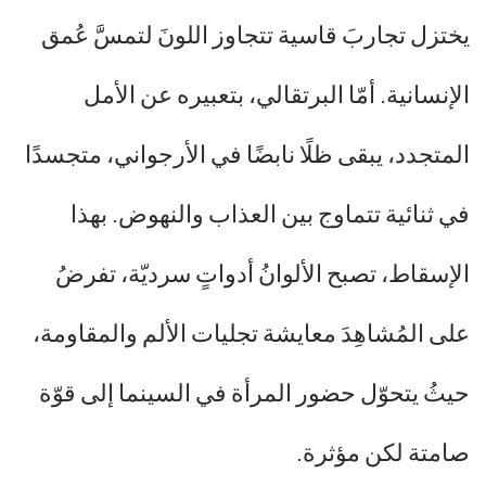
يختزل تجاربَ قاسية تتجاوز اللونَ لتمسَّ عُمق
الإنسانية. أمّا البرتقالي، بتعبيره عن الأمل
المتجدد، يبقى ظلًا نابضًا في الأرجواني، متجسدًا
في ثنائية تتماوج بين العذاب والنهوض. بهذا
الإسقاط، تصبح الألوانُ أدواتٍ سرديّة، تفرضُ
على المُشاهِدَ معايشة تجليات الألم والمقاومة،
حيثُ يتحوّل حضور المرأة في السينما إلى قوّة
صامتة لكن مؤثرة.