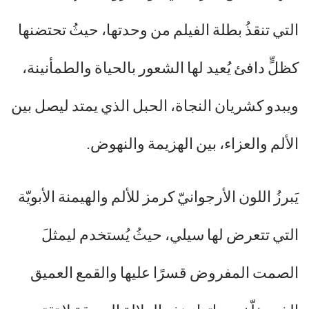
التي تنقذُ بطلة الفيلم من وحدتها، حيثُ تحتضنها
كظلٍّ دافئ يُعيد لها الشعور بالحياة والطمأنينة،
ويبدو كشريان النجاة، الحبل الذي يمتد ليصل بين
الألم والعزاء، بين الهزيمة والنهوض.
يَبرزُ اللون الأرجوانيّ كرمز للألم والهيمنة الأبويّة
التي تتعرض لها سيلي، حيثُ يُستخدم ليمثلَ
الصمت المفروض قسرًا عليها والقمع العميق