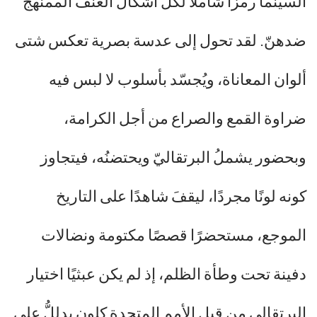
السينما رمزًا شاملًا لكلّ أشكال العنف الممنهج
ضدهنّ. لقد تحول إلى عدسة بصرية تعكس شتى
ألوان المعاناة، ويُجسّد بأسلوب لا لبس فيه
ضراوة القمع والصراع من أجل الكرامة،
وبحضور يشملُ البرتقاليّ ويحتضنُه، فيتجاوز
كونه لونًا مجردًا، ليقفَ شاهدًا على التاريخ
الموجع، مستحضرًا قصصًا مكتومة ونضالات
دفينة تحت وطأة الظلم، إذ لم يكن عبثيًا اختيار
البرتقالي من قبل الأمم المتحدة كلون يدللُّ على