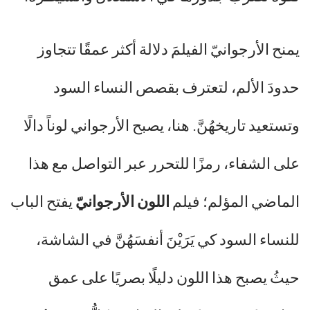
يمنح الأرجوانيّ الفيلمَ دلالة أكثر عمقًا تتجاوز
حدودَ الألم، لتعترف بقصص النساء السود
وتستعيد تاريخهُنَّ. هنا، يصبح الأرجواني لوناً دالًا
على الشفاء، رمزًا للتحرر عبر التواصل مع هذا
الماضي المؤلم؛ فيلم
اللون الأرجوانيّ
يفتح الباب
للنساء السود كي يَرَيْنَ أنفسَهُنَّ في الشاشة،
حيثُ يصبح هذا اللون دليلًا بصريًا على عمق