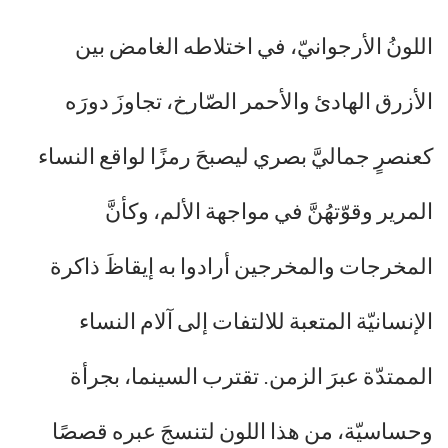
اللونُ الأرجوانيّ، في اختلاطه الغامض بين
الأزرق الهادئ والأحمر الصّارخ، تجاوزَ دورَه
كعنصرٍ جماليَّ بصري ليصبحَ رمزًا لواقع النساء
المرير وقوّتهُنَّ في مواجهة الألم، وكأنَّ
المخرجات والمخرجين أرادوا به إيقاظَ ذاكرة
الإنسانيّة المتعبة للالتفات إلى آلام النساء
الممتدّة عبرَ الزمن. تقترب السينما، بجرأة
وحساسيّة، من هذا اللون لتنسجَ عبره قصصًا