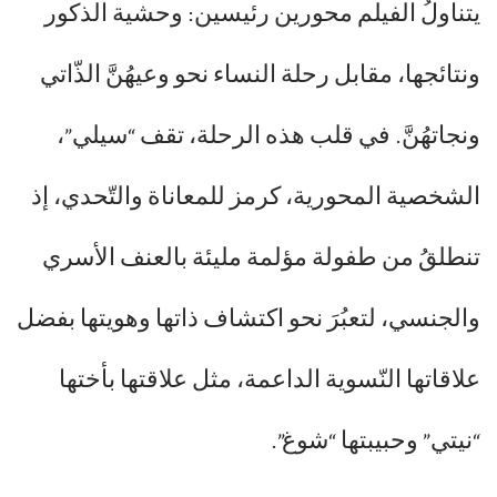
يتناولُ الفيلم محورين رئيسين: وحشية الذكور
ونتائجها، مقابل رحلة النساء نحو وعيهُنَّ الذّاتي
ونجاتهُنَّ. في قلب هذه الرحلة، تقف “سيلي”،
الشخصية المحورية، كرمز للمعاناة والتّحدي، إذ
تنطلقُ من طفولة مؤلمة مليئة بالعنف الأسري
والجنسي، لتعبُرَ نحو اكتشاف ذاتها وهويتها بفضل
علاقاتها النّسوية الداعمة، مثل علاقتها بأختها
“نيتي” وحبيبتها “شوغ”.