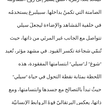
الصامتة التي تكمنُ بداخلها. سبيلبرغ يستخدمُه
في خلفية المَشاهد والإضاءة ليجعلَ سيلي
تتواصل مع الجانب غير المرئي من ذاتها، حيث
تُنمّي شجاعة تكسر القيود. في مشهد مؤثر، تُعيد
“شوغ” لـ”سيلي” ابتسامتها المفقودة، هذه
اللحظة بمثابة نقطة التحول في حياة “سيلي”
حيثُ تبدأ بالتصالح مع جسدها وابتسامتها، ومع
ذاتها، يعكس البرتقاليّ قوةَ الروابط الإنسانيّة