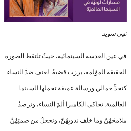
نهى سويد
في عين العدسة السينمائية، حيثُ تلتقط الصورة
الحقيقة المؤلمة، برزت قضيةُ العنف ضدَّ النساء
كتحدٍّ جمالي ورسالة عميقة تحملها السينما
العالمية. تحاكي الكاميرا ألمَ النساء، وترصدُ
ملامحَهُنّ وما خلف ندوبِهُنَّ، وتجعلُ من صمتِهُنَّ