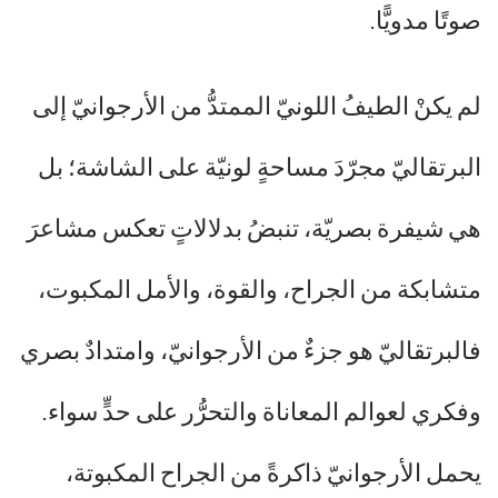
صوتًا مدويًّا.
لم يكنْ الطيفُ اللونيّ الممتدُّ من الأرجوانيّ إلى
البرتقاليّ مجرّدَ مساحةٍ لونيّة على الشاشة؛ بل
هي شيفرة بصريّة، تنبضُ بدلالاتٍ تعكس مشاعرَ
متشابكة من الجراح، والقوة، والأمل المكبوت،
فالبرتقاليّ هو جزءٌ من الأرجوانيّ، وامتدادٌ بصري
وفكري لعوالم المعاناة والتحرُّر على حدٍّ سواء.
يحمل الأرجوانيّ ذاكرةً من الجراح المكبوتة،