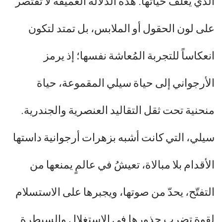
الذي يغلّف حياتها. هذه الدلالة العميقة لا تقتصر
على لون الحقول أو الملابس، بل تمتد لتكون
انعكاساً للتجربة المُعاشة نفسها؛ إذ يرمز
الأرجواني إلى حياة سيلي المقموعة، حياة
منحنية تحت ثقل التقاليد العنصرية والجندرية.
سيلي، التي كانت أشبه بزهرات أرجوانية داستها
الأقدام بلا مبالاة، تعيشُ في عالمٍ يمنعها من
التفتّح، يحدّ من صوتها، ويجبرها على الاستسلام
لقوة تضرب جذورها في الاستغلال والسيطرة.