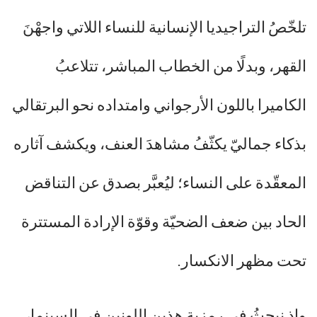
تلخّصُ التراجيديا الإنسانية للنساء اللاتي واجهْنَ
القهر، وبدلًا من الخطاب المباشر، تتلاعبُ
الكاميرا باللون الأرجواني وامتداده نحو البرتقالي
بذكاء جماليّ يكثّفُ مشاهدَ العنف، ويكشف آثاره
المعقّدة على النساء؛ ليُعبَّر بصدق عن التناقض
الحاد بين ضعف الضحيّة وقوّة الإرادة المستترة
تحت مظهر الانكسار.
وإذ نبحثُ في رمزية هذين اللونين في السينما،