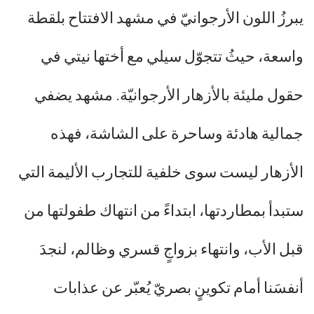
يبرزُ اللون الأرجوانيّ في مشهد الافتتاح بلقطة
واسعة، حيثُ تتجوّل سيلي مع أختها نيتي في
حقول مليئة بالأزهار الأرجوانيّة. مشهد يضفي
جمالية هادئة وساحرة على الشاشة، فهذه
الأزهار ليست سوى خلفية للتجارب الأليمة التي
ستبدأ بمطاردتها، ابتداءً من انتهاك طفولتها من
قبل الأب، وانتهاء بزواجٍ قسري وظالم، لنجدَ
أنفسَنا أمام تكوينٍ بصريّ يُعبّر عن عذابات