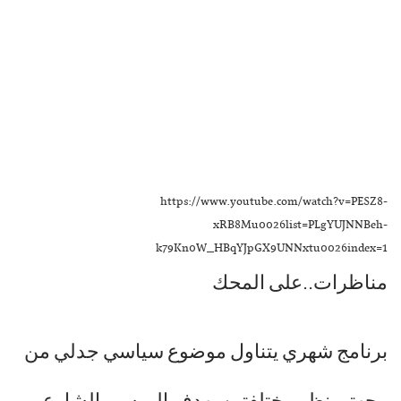
https://www.youtube.com/watch?v=PESZ8-
xRB8Mu0026list=PLgYUJNNBeh-
k79Kn0W_HBqYJpGX9UNNxtu0026index=1
مناظرات..على المحك
برنامج شهري يتناول موضوع سياسي جدلي من