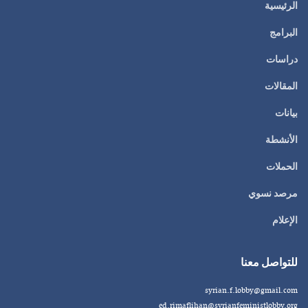
الرئيسية
البرامج
دراسات
المقالات
بيانات
الأنشطة
الحملات
مرصد نسوي
الإعلام
للتواصل معنا
syrian.f.lobby@gmail.com
ed.rimaflihan@syrianfeministlobby.org