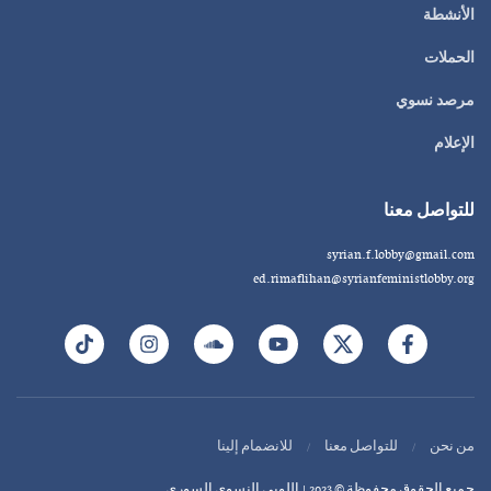
الأنشطة
الحملات
مرصد نسوي
الإعلام
للتواصل معنا
syrian.f.lobby@gmail.com
ed.rimaflihan@syrianfeministlobby.org
من نحن
للتواصل معنا
للانضمام إلينا
جميع الحقوق محفوظة © 2023 | اللوبي النسوي السوري