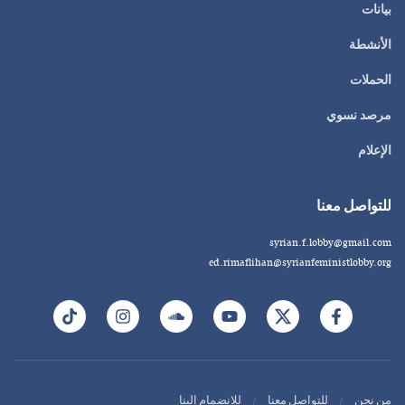
بيانات
الأنشطة
الحملات
مرصد نسوي
الإعلام
للتواصل معنا
syrian.f.lobby@gmail.com
ed.rimaflihan@syrianfeministlobby.org
من نحن
للتواصل معنا
للانضمام إلينا